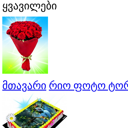
ყვავილები
მთავარი
რიო ფოტო ტორ