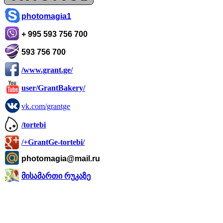
photomagia1
+ 995 593 756 700
593 756 700
/www.grant.ge/
user/GrantBakery/
vk.com/grantge
/tortebi
/+GrantGe-tortebi/
photomagia@mail.ru
მისამართი რუკაზე