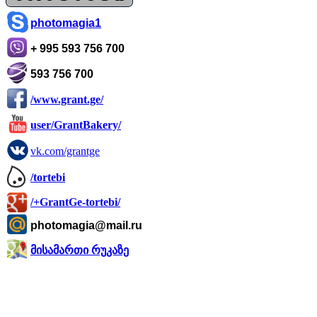
photomagia1
+ 995 593 756 700
593 756 700
/www.grant.ge/
user/GrantBakery/
vk.com/grantge
/tortebi
/+GrantGe-tortebi/
photomagia@mail.ru
მისამართი რუკაზე