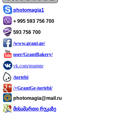
photomagia1
+ 995 593 756 700
593 756 700
/www.grant.ge/
user/GrantBakery/
vk.com/grantge
/tortebi
/+GrantGe-tortebi/
photomagia@mail.ru
მისამართი რუკაზე