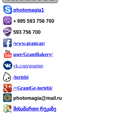
photomagia1
+ 995 593 756 700
593 756 700
/www.grant.ge/
user/GrantBakery/
vk.com/grantge
/tortebi
/+GrantGe-tortebi/
photomagia@mail.ru
მისამართი რუკაზე