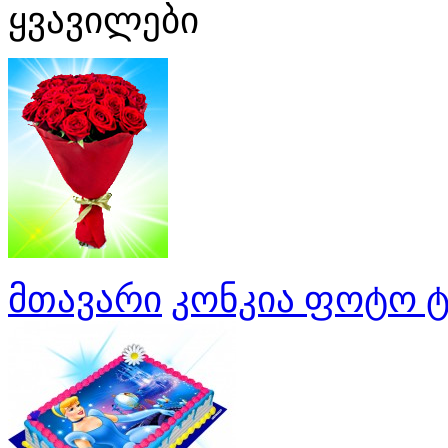
ყვავილები
მთავარი
კონკია ფოტო ტ