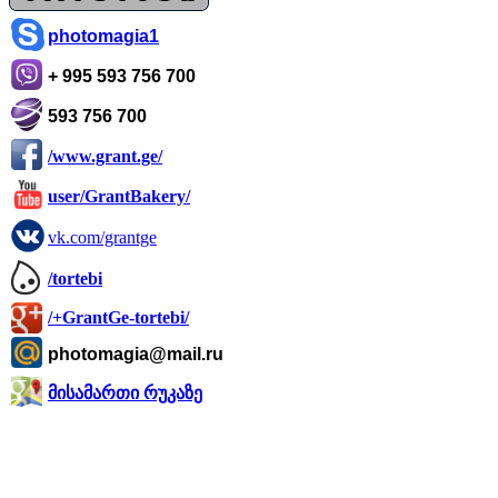
photomagia1
+ 995 593 756 700
593 756 700
/www.grant.ge/
user/GrantBakery/
vk.com/grantge
/tortebi
/+GrantGe-tortebi/
photomagia@mail.ru
მისამართი რუკაზე