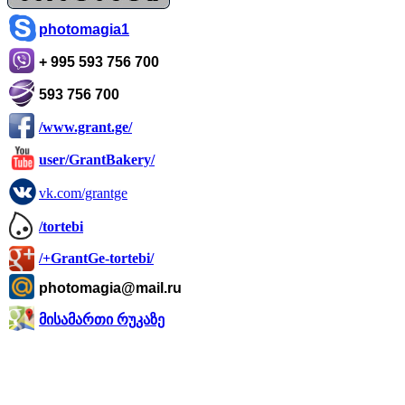
photomagia1
+ 995 593 756 700
593 756 700
/www.grant.ge/
user/GrantBakery/
vk.com/grantge
/tortebi
/+GrantGe-tortebi/
photomagia@mail.ru
მისამართი რუკაზე