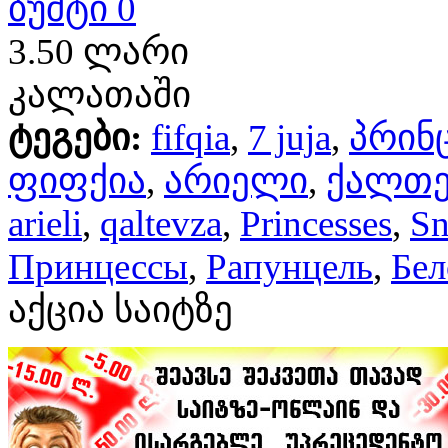
ბუშტი 0
3.50 ლარი
კალათაში
ტეგები:
fifqia
,
7 juja
,
პრინ
ფიფქია
,
არიელი
,
ქალთე
arieli
,
qaltevza
,
Princesses
,
Sn
Принцессы
,
Рапунцель
,
Бел
აქცია საიტზე