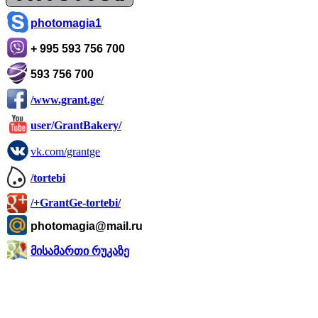
photomagia1
+ 995 593 756 700
593 756 700
/www.grant.ge/
user/GrantBakery/
vk.com/grantge
/tortebi
/+GrantGe-tortebi/
photomagia@mail.ru
მისამართი რუკაზე