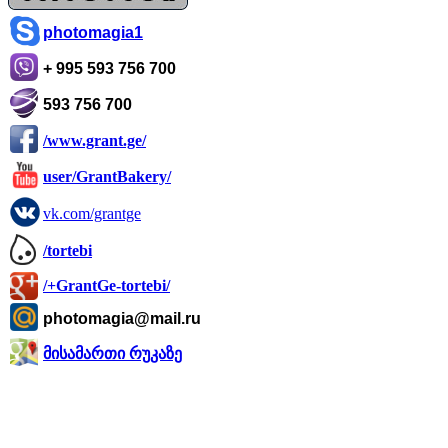
photomagia1
+ 995 593 756 700
593 756 700
/www.grant.ge/
user/GrantBakery/
vk.com/grantge
/tortebi
/+GrantGe-tortebi/
photomagia@mail.ru
მისამართი რუკაზე