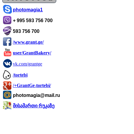
photomagia1
+ 995 593 756 700
593 756 700
/www.grant.ge/
user/GrantBakery/
vk.com/grantge
/tortebi
/+GrantGe-tortebi/
photomagia@mail.ru
მისამართი რუკაზე