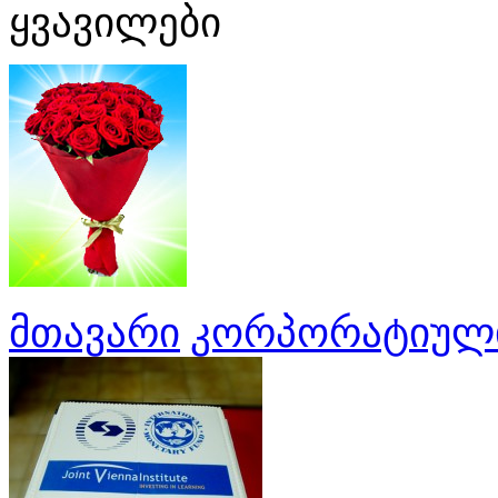
ყვავილები
მთავარი
კორპორატიული